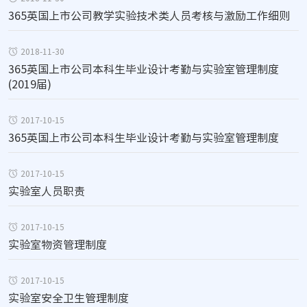
365英国上市公司教学实验技术类人员考核与激励工作细则
2018-11-30
365英国上市公司本科生毕业设计考勤与实验室管理制度
(2019届)
2017-10-15
365英国上市公司本科生毕业设计考勤与实验室管理制度
2017-10-15
实验室人员职责
2017-10-15
实验室物资管理制度
2017-10-15
实验室安全卫生管理制度