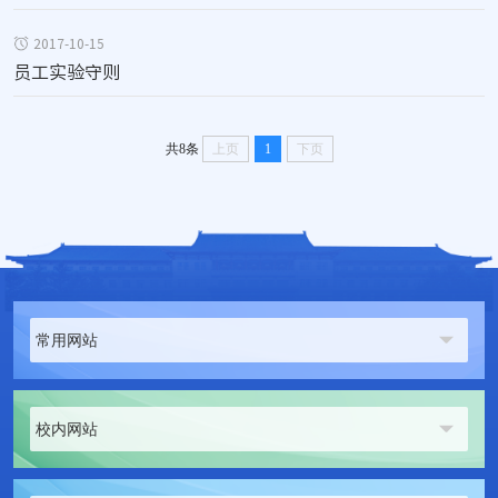
2017-10-15
员工实验守则
共8条
上页
1
下页
常用网站
校内网站