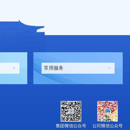
常用服务
公司微信公众号
集团微信公众号