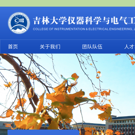
首页
关于我们
团队队伍
人才