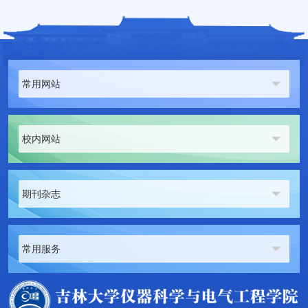
常用网站
校内网站
期刊杂志
常用服务