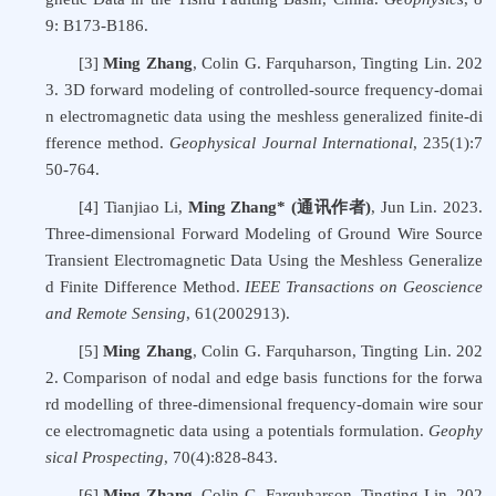
9: B173-B186.
[3]
Ming Zhang
, Colin G. Farquharson, Tingting Lin. 202
3. 3D forward modeling of controlled-source frequency-domai
n electromagnetic data using the meshless generalized finite-di
fference method.
Geophysical Journal International
, 235(1):7
50-764.
[4]
Tianjiao Li,
Ming Zhang*
(
通讯作者
)
, Jun Lin. 2023.
Three-dimensional Forward Modeling of Ground Wire Source
Transient Electromagnetic Data Using the Meshless Generalize
d Finite Difference Method.
IEEE Transactions on Geoscience
and Remote Sensing
, 61(2002913).
[5]
Ming Zhang
, Colin G. Farquharson, Tingting Lin. 202
2. Comparison of nodal and edge basis functions for the forwa
rd modelling of three-dimensional frequency-domain wire sour
ce electromagnetic data using a potentials formulation.
Geophy
sical Prospecting
,
70(4):828-843.
[6]
Ming Zhang
, Colin G. Farquharson, Tingting Lin. 202