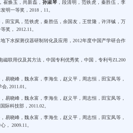
，崔焕玉，尚新磊，
孙淑琴
，段清明，范铁虎，秦胜伍，李
术发明一等奖，
2018
，
11
。
婷，田宝凤，范铁虎，秦胜伍，余国友，王世隆，许洋铖，万
一等奖，
2012.11
。
振地下水探测仪器研制转化及应用，
2012
年度中国产学研合作
电磁联用仪及其方法，中国专利优秀奖，中国，专利号
ZL200
磊，易晓峰，魏永富，李海生，赵义平，周志恒，田宝凤等，
学会
, 2011.01
。
磊，易晓峰，魏永富，李海生，赵义平，周志恒，田宝凤等，
，国际科技部，
2011.02
。
磊，易晓峰，魏永富，李海生，赵义平，周志恒，田宝凤等，
中心，
2009.11
。