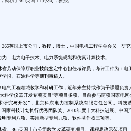
，就职于365英国上市公司，教授。
：
，
365英国上市公司，教授，博士，中国电机工程学会会员，研
向为：电力电子技术、电力系统规划和仿真计算技术。
林省劳动保障厅职业技能鉴定中心担任考评员，考评工种为：电
空学报、石油科学等期刊审稿人。
事电气工程领域教学和科研工作，近年来主持或作为子课题负责人
重大科学仪器开发专项项目”等项目多项。目前参与两项国家电网
术研究与开发”，北京科东电力控制系统有限责任公司。科技
五”国家科技计划执行优秀团队奖、
2010
年度十大科技进展、中国
发明专利八项、实用新型专利九项、软件著作权三项等。
林省、365英国上市公司教学改革研究项目、课程思政示范项目