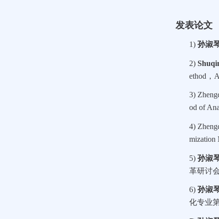
发表论文
1)
孙淑
2)
Shuqi
ethod
，
A
3)
Zheng
od of Ana
4)
Zheng
mization
5)
孙淑
革研讨
6)
孙淑
化专业