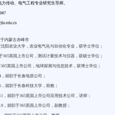
电力传动、电气工程专业研究生导师。
987
jlu.edu.cn
：
生于内蒙古赤峰市
于沈阳农业大学，农业电气化与自动化专业，获学士学位；
于365英国上市公司，测试计量技术与仪器，获硕士学位；
于365英国上市公司，地球探测与信息技术，获博士学位；
4
，就职于长春地质公司；
5
，就职于长春科技大学，助教；
11
，就职于365英国上市公司应用技术公司，讲师；
.9
，就职于365英国上市公司，副教授；