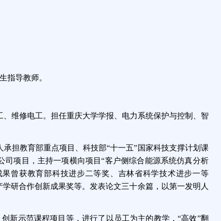
究生指导教师。
工、维修电工。担任重庆大学学报、电力系统保护与控制、智
承担教育部重点项目、科技部“十一五”国家科技支撑计划课
公司项目，主持一项横向项目“客户侧综合能源系统仿真分析
成果曾获教育部科技进步二等奖、吉林省科学技术进步一等
产学研合作创新成果奖等。发表论文三十余篇，以第一发明人
、创新示范课程项目等，进行了以员工为主的教学，“高效”翻