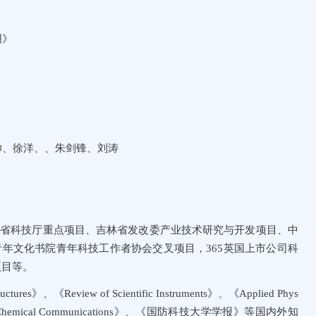
明》
帅、徐洋、、朱剑锋、刘涛
林省科技厅重点项目、吉林省发改委产业技术研究与开发项目、中
青年文化书院青年科技工作者协会交叉项目，365英国上市公司科
项目等。
ctures》、《Review of Scientific Instruments》、《Applied Phys
cence》、《Chemical Communications》、《国防科技大学学报》等国内外知