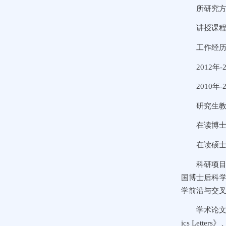
所研究
讲授课
工作经历
2012
2010
研究生
在读博
在读硕
科研项目
国博士后科学
学前沿与交叉
学术论文：在《
ics Letter