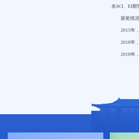
名SCI、EI期
获奖情况
2015
2018
2018