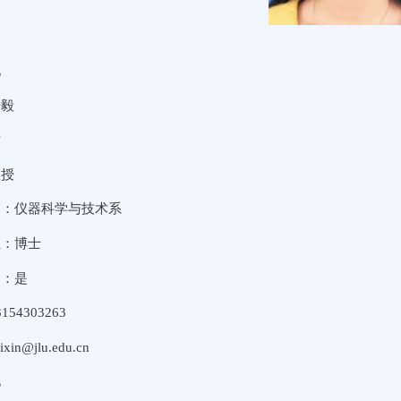
况
辛毅
女
教授
别：仪器科学与技术系
位：博士
导：是
54303263
xin@jlu.edu.cn
况