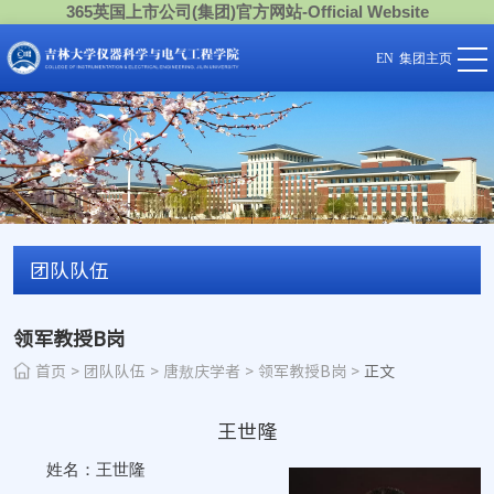
365英国上市公司(集团)官方网站-Official Website
EN
集团主页
团队队伍
领军教授B岗
首页
>
团队队伍
>
唐敖庆学者
>
领军教授B岗
>
正文
王世隆
姓名：王世隆