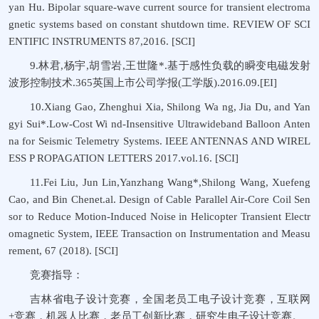
yan Hu. Bipolar square-wave current source for transient electroma
gnetic systems based on constant shutdown time. REVIEW OF SCI
ENTIFIC INSTRUMENTS 87,2016. [SCI]
9.林君,杨宇,胡雪岩,王世隆*.基于感性负载的瞬变电磁发射
波形控制技术.365英国上市公司学报(工学版).2016.09.[EI]
10.Xiang Gao, Zhenghui Xia, Shilong Wa ng, Jia Du, and Yan
gyi Sui*.Low-Cost Wi nd-Insensitive Ultrawideband Balloon Anten
na for Seismic Telemetry Systems. IEEE ANTENNAS AND WIREL
ESS P ROPAGATION LETTERS 2017.vol.16. [SCI]
11.Fei Liu, Jun Lin,Yanzhang Wang*,Shilong Wang, Xuefeng
Cao, and Bin Chenet.al. Design of Cable Parallel Air-Core Coil Sen
sor to Reduce Motion-Induced Noise in Helicopter Transient Electr
omagnetic System, IEEE Transaction on Instrumentation and Measu
rement, 67 (2018). [SCI]
竞赛指导：
吉林省电子设计竞赛，全国老员工电子设计竞赛，互联网
+竞赛，机器人比赛，老员工创新比赛，研究生电子设计竞赛。