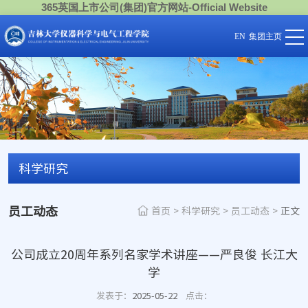
365英国上市公司(集团)官方网站-Official Website
EN
集团主页
科学研究
员工动态
首页
>
科学研究
>
员工动态
>
正文
公司成立20周年系列名家学术讲座——严良俊 长江大
学
发表于：
2025-05-22
点击：