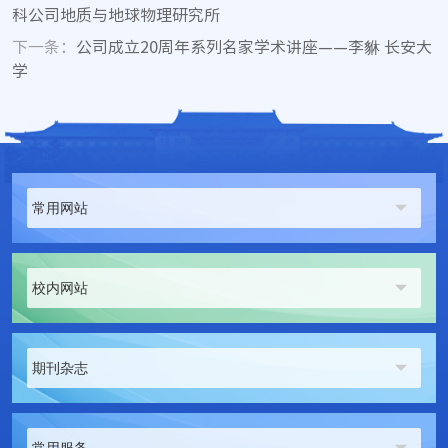
科公司地质与地球物理研究所
下一条：
公司成立20周年系列名家学术讲座——李貅 长安大
学
常用网站
校内网站
期刊杂志