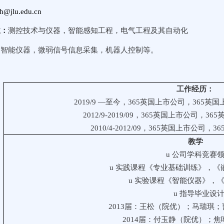
h
@jlu.edu.cn
业：
测控技术与仪器，智能感知工程，电气工程及其自动化
：
智能仪器，微弱信号信息采集，机器人控制等。
工作经历：
2019/9
—至今，365英国上市公司，365英
2012/9-2019/09
，365英国上市公司，36
2010/4-2012/09
，365英国上市公司，3
教学
u
公司学科竞赛
u
实践课程《专业基础训练》，《
u
实验课程《智能仪器》，
u
指导毕业设
2013
届：王松（院优）；马瑞琪；
2014
届：付玉静（院优）；焦