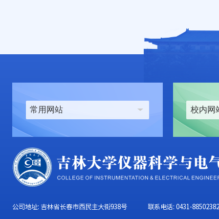
常用网站
校内网
公司地址: 吉林省长春市西民主大街938号
联系电话: 0431-8850238