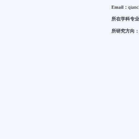
Email
：
qianc
所在学科专
所研究方向