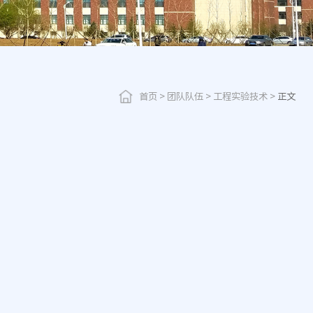
首页
>
团队队伍
>
工程实验技术
>
正文