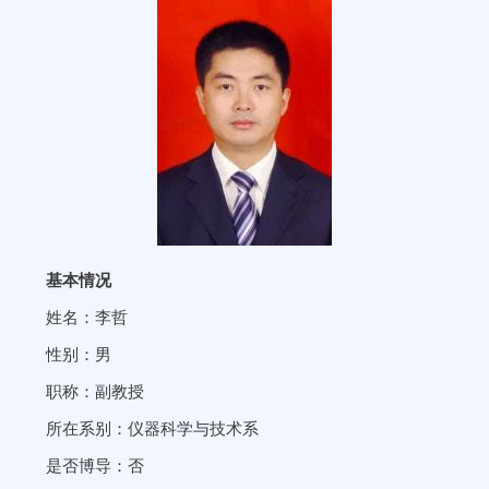
基本情况
姓名：李哲
性别：男
职称：副教授
所在系别：仪器科学与技术系
是否博导：否