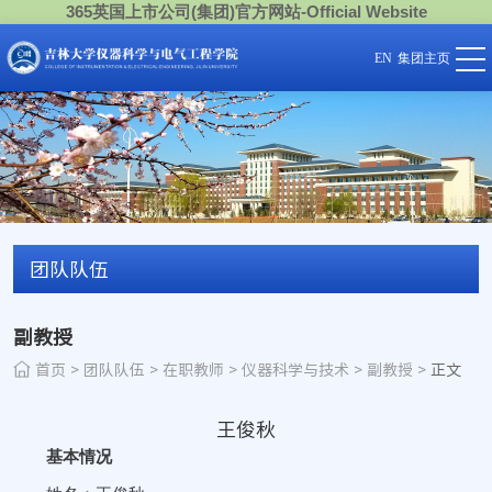
365英国上市公司(集团)官方网站-Official Website
EN
集团主页
团队队伍
副教授
首页
>
团队队伍
>
在职教师
>
仪器科学与技术
>
副教授
>
正文
王俊秋
基本情况