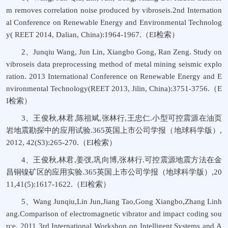
m removes correlation noise produced by vibroseis.2nd Internation
al Conference on Renewable Energy and Environmental Technolog
y( REET 2014, Dalian, China):1964-1967.（EI检索）
2、Junqiu Wang, Jun Lin, Xiangbo Gong, Ran Zeng. Study on
vibroseis data preprocessing method of metal mining seismic explo
ration. 2013 International Conference on Renewable Energy and E
nvironmental Technology(REET 2013, Jilin, China):3751-3756.（E
I检索）
3、王俊秋,林君,陈祖斌,张林行,王忠仁.小型可控震源在油页
岩地震勘探中的应用试验.365英国上市公司学报（地球科学版）,
2012, 42(S3):265-270.（EI检索）
4、王俊秋,林君,姜弢,巩向博,张林行.可控震源地震方法在金
昌铜镍矿区的应用实验.365英国上市公司学报（地球科学版）,20
11,41(5):1617-1622.（EI检索）
5、Wang Junqiu,Lin Jun,Jiang Tao,Gong Xiangbo,Zhang Linh
ang.Comparison of electromagnetic vibrator and impact coding sou
rce. 2011 3rd International Workshop on Intelligent Systems and A