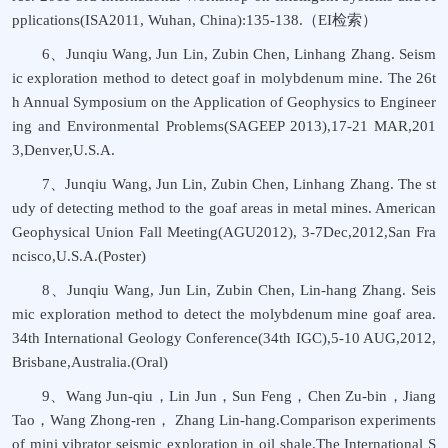
pplications(ISA2011, Wuhan, China):135-138.（EI检索）
6、Junqiu Wang, Jun Lin, Zubin Chen, Linhang Zhang. Seism
ic exploration method to detect goaf in molybdenum mine. The 26t
h Annual Symposium on the Application of Geophysics to Engineer
ing and Environmental Problems(SAGEEP 2013),17-21 MAR,201
3,Denver,U.S.A.
7、Junqiu Wang, Jun Lin, Zubin Chen, Linhang Zhang. The st
udy of detecting method to the goaf areas in metal mines. American
Geophysical Union Fall Meeting(AGU2012), 3-7Dec,2012,San Fra
ncisco,U.S.A.(Poster)
8、Junqiu Wang, Jun Lin, Zubin Chen, Lin-hang Zhang. Seis
mic exploration method to detect the molybdenum mine goaf area.
34th International Geology Conference(34th IGC),5-10 AUG,2012,
Brisbane,Australia.(Oral)
9、Wang Jun-qiu，Lin Jun，Sun Feng，Chen Zu-bin，Jiang
Tao，Wang Zhong-ren， Zhang Lin-hang.Comparison experiments
of mini vibrator seismic exploration in oil shale.The International S