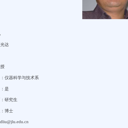
况
刘光达
男
教授
别：仪器科学与技术系
导：是
历：研究生
位：博士
liu@jlu.edu.cn