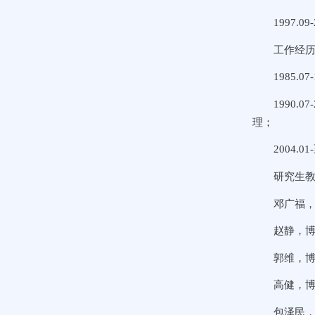
1997
工作经
1985.
1990
理；
2004
研究生教
邓广福，
赵静，博
郭维，博
高健，博
包泽民，