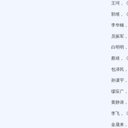
王珂，《
郭维，《
李华楠，
员振军，
白明明，
蔡靖，《
包泽民，
孙潇宇，
缪应广，
黄静涛，
李飞，《
金晟来，