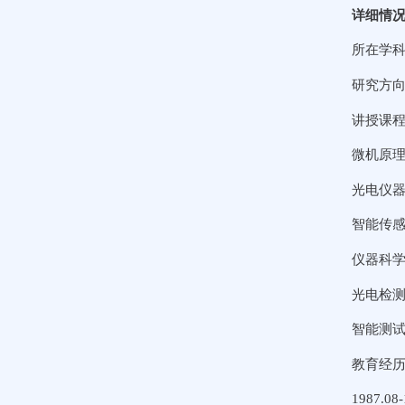
详细情
所在学
研究方
讲授课
微机原
光电仪
智能传
仪器科
光电检
智能测
教育经历
1987