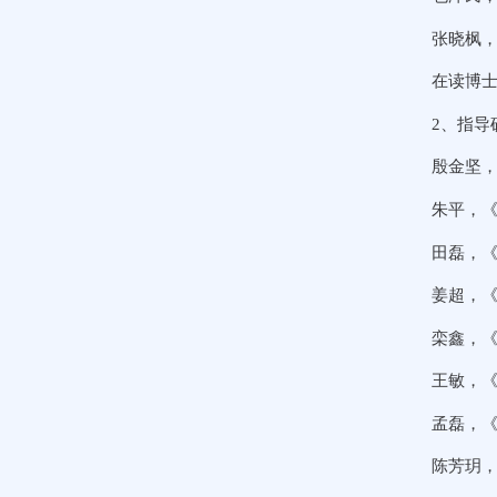
张晓枫，
在读博
2、指导
殷金坚，
朱平，《
田磊，《
姜超，《
栾鑫，《
王敏，《
孟磊，《
陈芳玥，