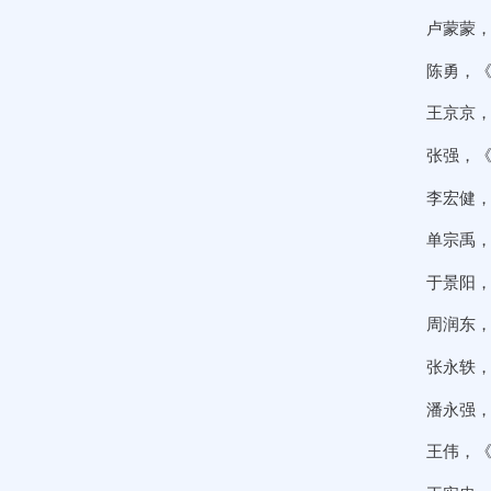
卢蒙蒙，
陈勇，《
王京京，
张强，《
李宏健，
单宗禹，
于景阳，
周润东，
张永轶，
潘永强，
王伟，《