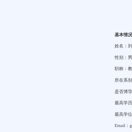
基本情
姓名：
性别：
职称：
所在系
是否博
最高学
最高学
Email：gd