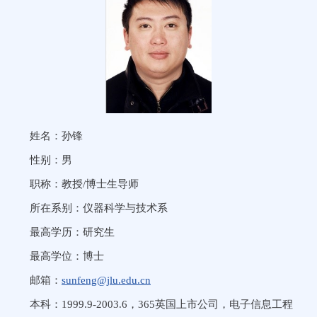
姓名：孙锋
性别：男
职称：教授/博士生导师
所在系别：仪器科学与技术系
最高学历：研究生
最高学位：博士
邮箱：
sunfeng@jlu.edu.cn
本科：1999.9-2003.6，365英国上市公司，电子信息工程