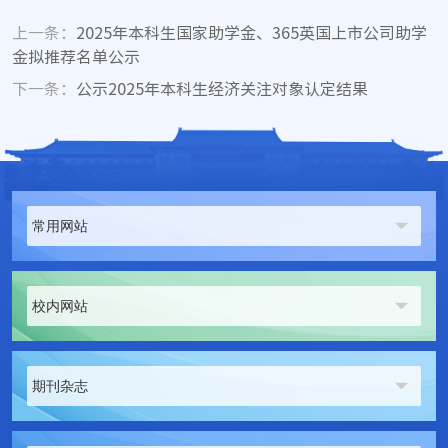
上一条：
2025年本科生国家助学金、365英国上市公司助学
金拟推荐名单公示
下一条：
公示2025年本科生经济关注对象认定结果
常用网站
校内网站
期刊杂志