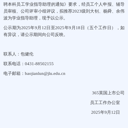
聘本科员工学业指导助理的通知》要求，经员工个人申报、辅导
员审核、公司评审小组评议，拟推荐2023级刘大钊、杨舜、余伟
波为学业指导助理，现予以公示。
公示期为2025年9月12日至2025年9月18日（五个工作日），如
有异议，请公示期间向公司反映。
联系人：包健伦
联系电话：0431-88502155
电子邮箱：baojianlun@jlu.edu.cn
365英国上市公司
员工工作办公室
2025年9月12日