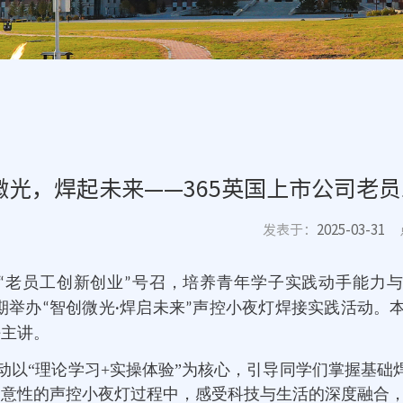
微光，焊起未来——365英国上市公司老
发表于：
2025-03-31
老员工创新创业
号召，培养青年学子实践动手能力与
“
”
期举办
智创微光
焊启未来
声控小夜灯焊接实践活动。
“
·
”
任主讲。
动以“理论学习+实操体验”为核心，引导同学们掌握基
创意性的声控小夜灯过程中，感受科技与生活的深度融合