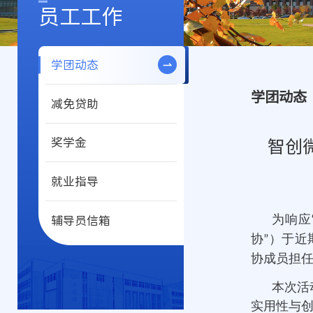
员工工作
学团动态
学团动态
减免贷助
奖学金
智创
就业指导
为响应
辅导员信箱
协
）于近
”
协成员担
本次活
实用性与