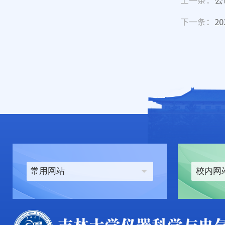
上一条：
公
下一条：
2
常用网站
校内网