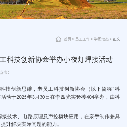
首页
>
员工工作
>
学团动态
>
正文
员工科技创新协会举办小夜灯焊接活动
点击：
科技创新思维，老员工科技创新协会（以下简称
科
“
本活动于
年
月
日在李四光实验楼
举办，由科
2025
3
30
404
础焊接技术、电路原理及声控模块应用，在亲手制作兼具
，提升解决实际问题的能力。