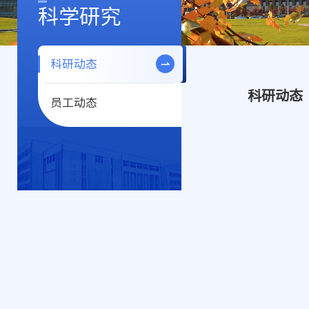
科学研究
科研动态
科研动态
员工动态