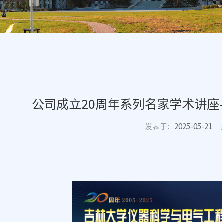
公司成立20周年系列名家学术讲座
发表于：
2025-05-21