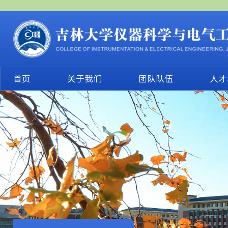
首页
关于我们
团队队伍
人才